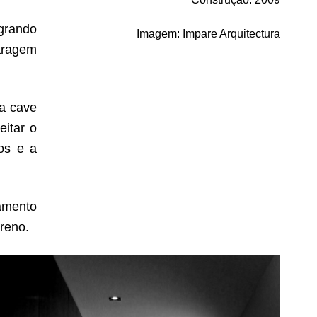
egrando
Imagem
:
Impare Arquitectura
aragem
na cave
eitar o
ços e a
uamento
rreno.