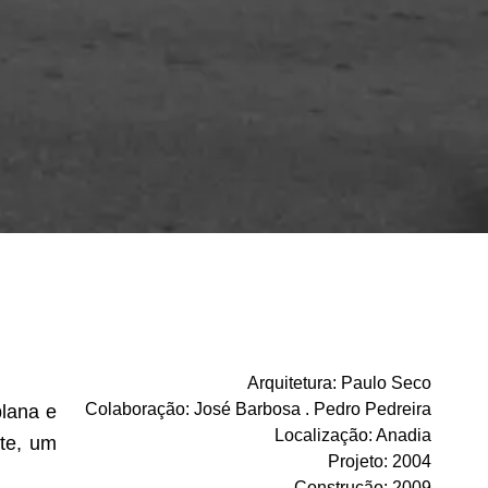
Arquitetura
:
Paulo Seco
Colaboração
:
José Barbosa . Pedro Pedreira
plana e
Localização
:
Anadia
nte, um
Projeto
:
2004
Construção
:
2009