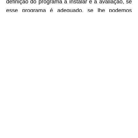
definição do programa a instalar e a avaliação, se
esse programa é adequado, se lhe podemos
atribuir novos usos ou qualificar os existentes
numa perspetiva abrangente, dando corpo a uma
visão de conjunto. E definir o que fazer, mas
também como fazer.
A propósito deste projeto foi feita uma
apresentação no 2º Colóquio do Colégio do
Património Arquitetónico da Ordem dos Arquitetos
“Arquitectos. Geração de 1920”, realizado na
Fundação Marques da Silva e integrado no
Programa de Comemoração do Centenário do
Nascimento de Fernando Távora, que pode ser
visto em