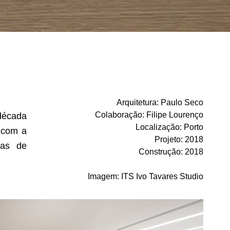
Arquitetura
:
Paulo Seco
Colaboração
:
Filipe Lourenço
 década
Localização
:
Porto
a com a
Projeto
:
2018
ras de
Construção
:
2018
Imagem
:
ITS Ivo Tavares Studio